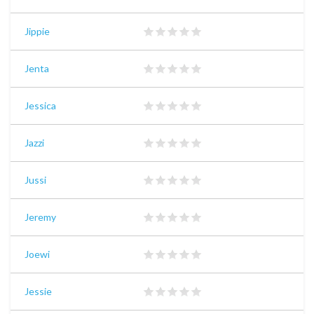
Jippie
Jenta
Jessica
Jazzi
Jussi
Jeremy
Joewi
Jessie