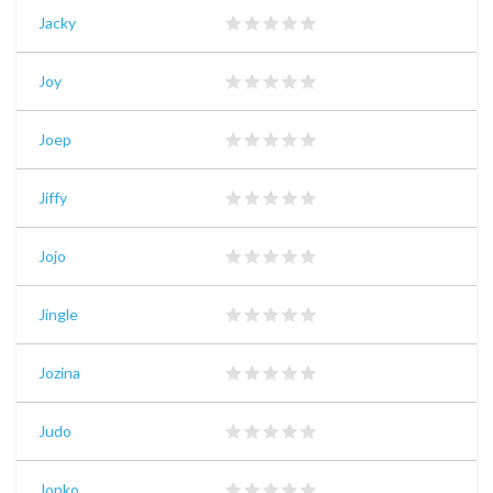
Jacky
Joy
Joep
Jiffy
Jojo
Jingle
Jozina
Judo
Jonko