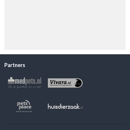
Partners