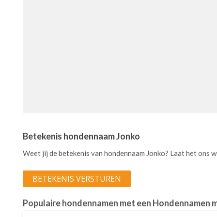
Betekenis hondennaam Jonko
Weet jij de betekenis van hondennaam Jonko? Laat het ons w
BETEKENIS VERSTUREN
Populaire hondennamen met een Hondennamen m