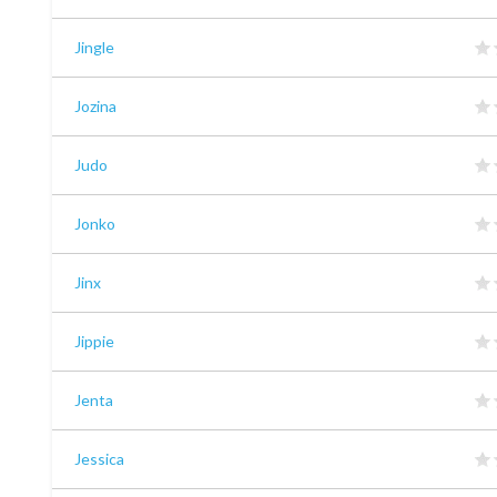
Jingle
Jozina
Judo
Jonko
Jinx
Jippie
Jenta
Jessica