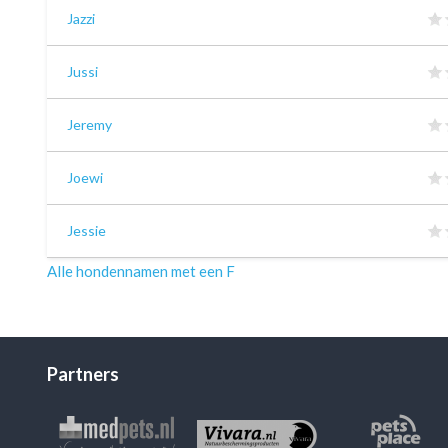
Jazzi
Jussi
Jeremy
Joewi
Jessie
Alle hondennamen met een F
Partners