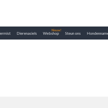
ermist
Dierenasiels
Webshop
Steun ons
Hondennam