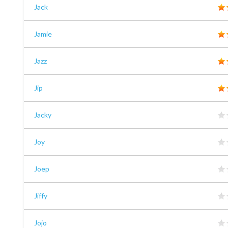
Jack
Jamie
Jazz
Jip
Jacky
Joy
Joep
Jiffy
Jojo