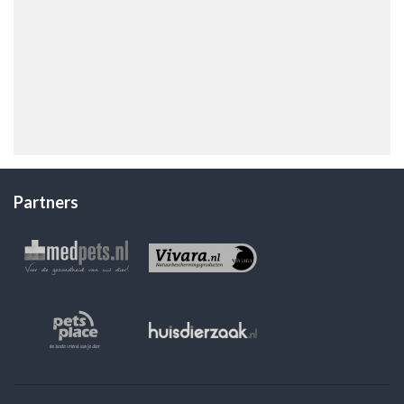
Partners