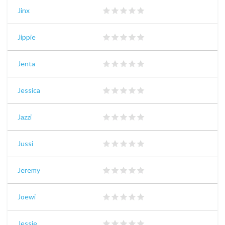
Jinx
Jippie
Jenta
Jessica
Jazzi
Jussi
Jeremy
Joewi
Jessie