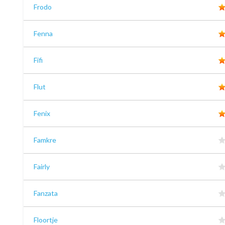
Frodo
Fenna
Fifi
Flut
Fenix
Famkre
Fairly
Fanzata
Floortje