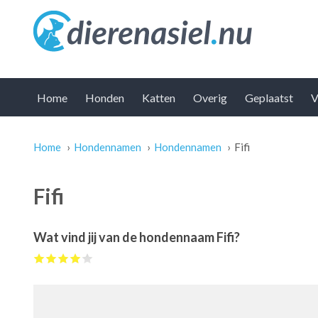
Home
Honden
Katten
Overig
Geplaatst
V
Home
›
Hondennamen
›
Hondennamen
›
Fifi
U bent hier
Fifi
Wat vind jij van de hondennaam Fifi?