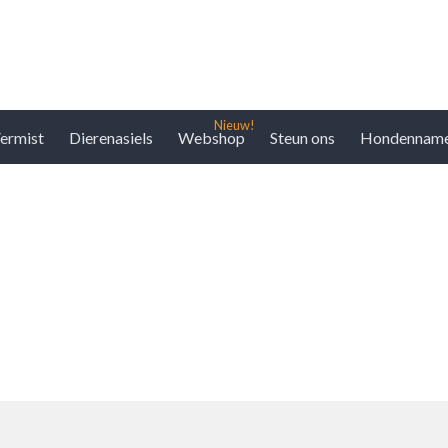
ermist
Dierenasiels
Webshop
Steun ons
Hondennam