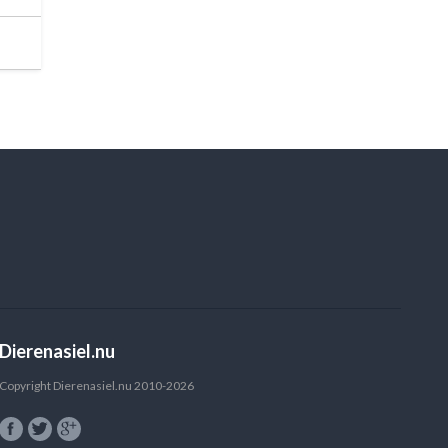
Dierenasiel.nu
Copyright Dierenasiel.nu 2010-2026