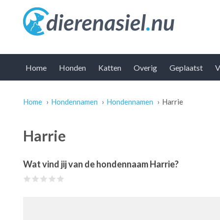
Home
Honden
Katten
Overig
Geplaatst
V
Home
›
Hondennamen
›
Hondennamen
›
Harrie
U bent hier
Harrie
Wat vind jij van de hondennaam Harrie?