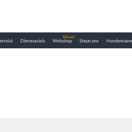
ermist
Dierenasiels
Webshop
Steun ons
Hondennam