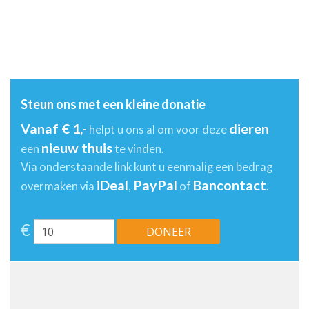
Steun ons met een kleine donatie
Vanaf € 1,-
dieren
helpt u ons al om voor deze
nieuw thuis
een
te vinden.
Via onderstaande link kunt u eenmalig een bedrag
iDeal
PayPal
Bancontact
overmaken via
,
of
.
€