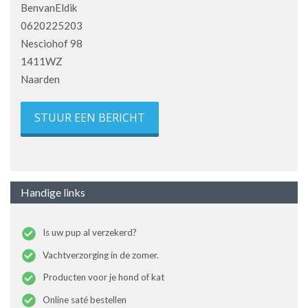
BenvanEldik
0620225203
Nesciohof 98
1411WZ
Naarden
STUUR EEN BERICHT
Handige links
Is uw pup al verzekerd?
Vachtverzorging in de zomer.
Producten voor je hond of kat
Online saté bestellen