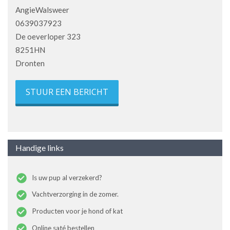
AngieWalsweer
0639037923
De oeverloper 323
8251HN
Dronten
STUUR EEN BERICHT
Handige links
Is uw pup al verzekerd?
Vachtverzorging in de zomer.
Producten voor je hond of kat
Online saté bestellen