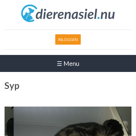
INLOGGEN
☰ Menu
Syp