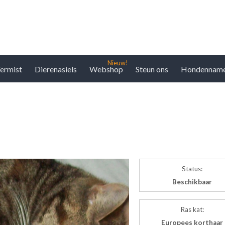
ermist
Dierenasiels
Webshop
Steun ons
Hondennam
Status:
Beschikbaar
Ras kat:
Europees korthaar