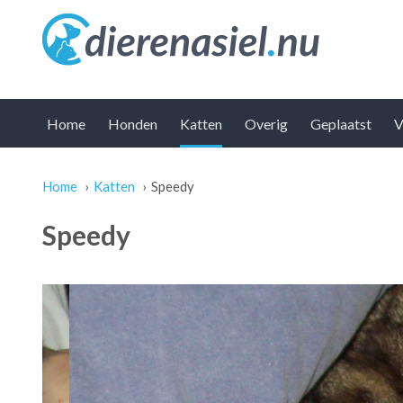
Home
Honden
Katten
Overig
Geplaatst
V
Home
›
Katten
›
Speedy
U bent hier
Speedy