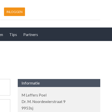
INLOGGEN
en
Tips
Partners
Informatie
M Leffers Poel
Dr. M. Noordewierstraat 9
9953sj