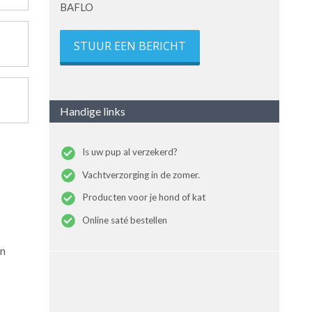
BAFLO
STUUR EEN BERICHT
Handige links
Is uw pup al verzekerd?
Vachtverzorging in de zomer.
Producten voor je hond of kat
Online saté bestellen
en