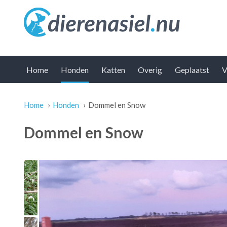
Home
Honden
Katten
Overig
Geplaatst
V
Home
›
Honden
›
Dommel en Snow
U bent hier
Dommel en Snow