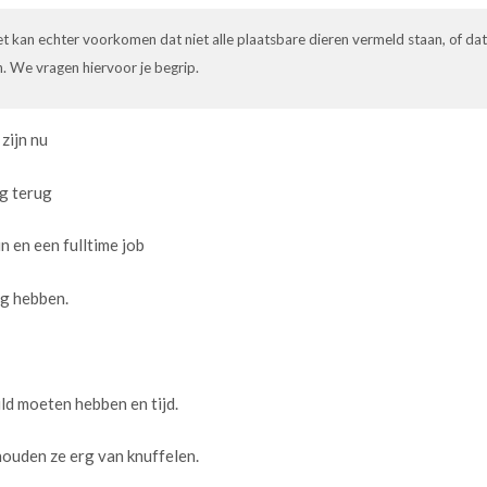
 kan echter voorkomen dat niet alle plaatsbare dieren vermeld staan, of dat
n. We vragen hiervoor je begrip.
zijn nu
og terug
n en een fulltime job
ig hebben.
ld moeten hebben en tijd.
houden ze erg van knuffelen.