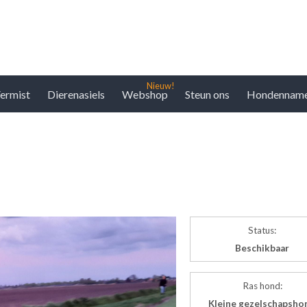
ermist
Dierenasiels
Webshop
Steun ons
Hondennam
Status:
Beschikbaar
Ras hond:
Kleine gezelschapsho