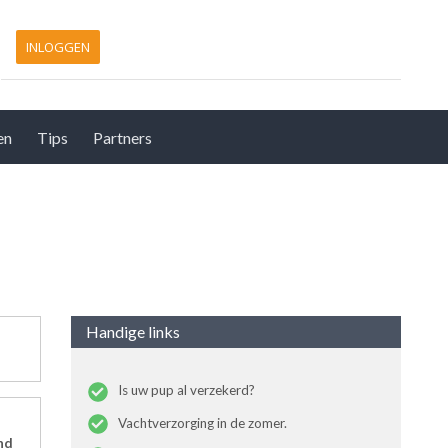
INLOGGEN
en
Tips
Partners
Handige links
Is uw pup al verzekerd?
Vachtverzorging in de zomer.
nd