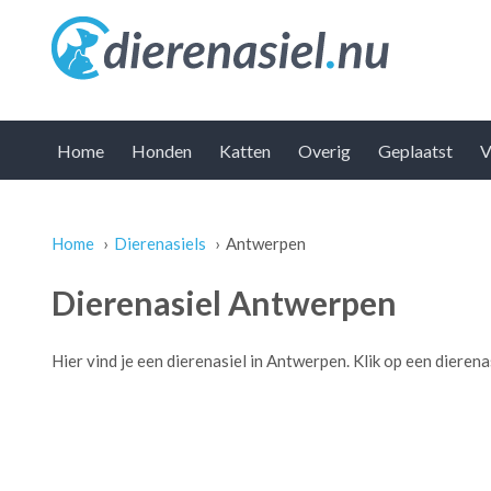
Home
Honden
Katten
Overig
Geplaatst
V
Home
›
Dierenasiels
›
Antwerpen
U bent hier
Dierenasiel Antwerpen
Hier vind je een dierenasiel in Antwerpen. Klik op een dieren