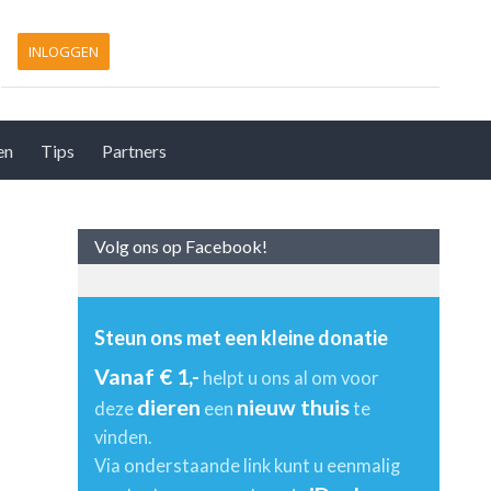
INLOGGEN
en
Tips
Partners
Volg ons op Facebook!
Steun ons met een kleine donatie
Vanaf € 1,-
helpt u ons al om voor
dieren
nieuw thuis
deze
een
te
vinden.
Via onderstaande link kunt u eenmalig