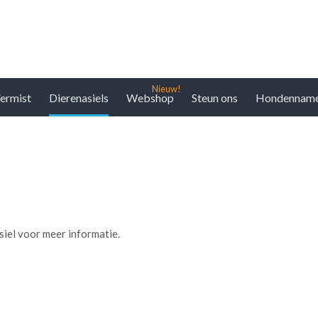
ermist
Dierenasiels
Webshop
Steun ons
Hondennam
asiel voor meer informatie.