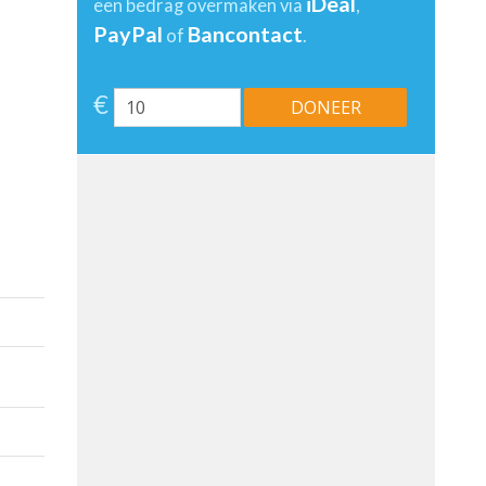
iDeal
een bedrag overmaken via
,
PayPal
Bancontact
of
.
€