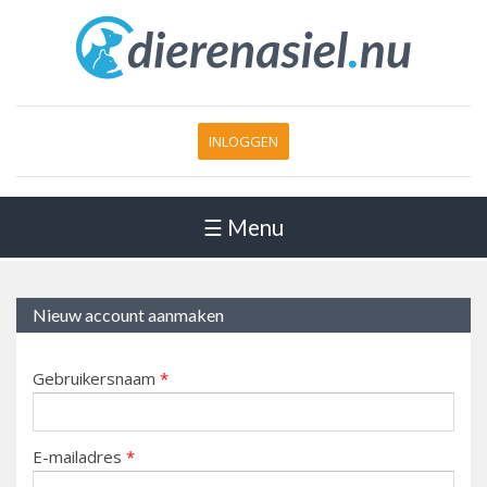
INLOGGEN
☰ Menu
Nieuw account aanmaken
Gebruikersnaam
*
E-mailadres
*